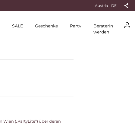
Austria - DE
SALE
Geschenke
Party
BeraterIn
werden
 Wien („PartyLite“) über deren