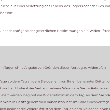
üche aus einer Verletzung des Lebens, des Körpers oder der Gesundhe
berührt.
ht Dir nach Maßgabe der gesetzlichen Bestimmungen ein Widerrufsr
ehn Tagen ohne Angabe von Gründen diesen Vertrag zu widerrufen.
 Tage ab dem Tag an dem Sie oder ein von Ihnen benannter Dritter, der
w. hat. Umfasst der Vertrag mehrere Waren, die Sie im Rahmen ein
iefert werden, beginnt die Widerrufsfrist ab dem Tag, an dem Sie ode
etzte Ware in Besitz genommen haben bzw. hat. Im Falle eines Vertrags
n beginnt die Widerrufsfrist an dem Tag, an dem Sie oder ein von I