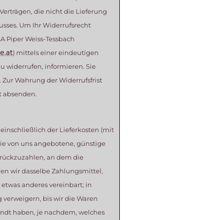
Verträgen, die nicht die Lieferung
usses. Um Ihr Widerrufsrecht
LA Piper Weiss-Tessbach
e.at
) mittels einer eindeutigen
zu widerrufen, informieren. Sie
 Zur Wahrung der Widerrufsfrist
st absenden.
einschließlich der Lieferkosten (mit
 die von uns angebotene, günstige
urückzuzahlen, an dem die
den wir dasselbe Zahlungsmittel,
 etwas anderes vereinbart; in
verweigern, bis wir die Waren
andt haben, je nachdem, welches