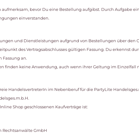
n aufmerksam, bevor Du eine Bestellung aufgibst. Durch Aufgabe ein
ngungen einverstanden.
eferungen und Dienstleistungen aufgrund von Bestellungen über den 
itpunkt des Vertragsabschlusses gültigen Fassung. Du erkennst dur
n Fassung an.
 finden keine Anwendung, auch wenn ihrer Geltung im Einzelfall n
ls freie HandelsvertreterIn im Nebenberuf für die PartyLite Handelsges
delsges.m.b.H.
 Online Shop geschlossenen Kaufverträge ist:
ach Rechtsanwälte GmbH