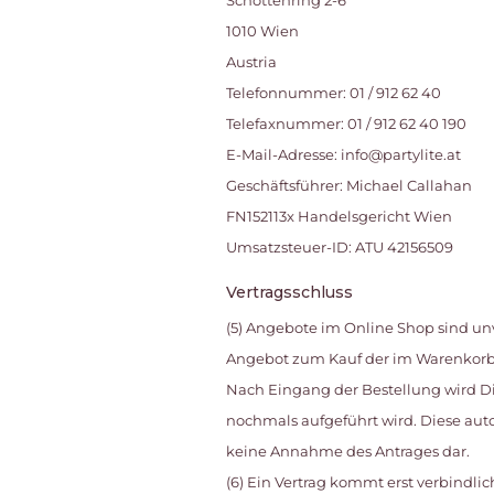
Schottenring 2-6
1010 Wien
Austria
Telefonnummer: 01 / 912 62 40
Telefaxnummer: 01 / 912 62 40 190
E-Mail-Adresse: info@partylite.at
Geschäftsführer: Michael Callahan
FN152113x Handelsgericht Wien
Umsatzsteuer-ID: ATU 42156509
Vertragsschluss
(5) Angebote im Online Shop sind unv
Angebot zum Kauf der im Warenkorb b
Nach Eingang der Bestellung wird Di
nochmals aufgeführt wird. Diese aut
keine Annahme des Antrages dar.
(6) Ein Vertrag kommt erst verbindl