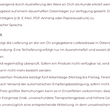
hweigend durch Auslieferung der Ware an Dich als Kunde erklärt werd
ragstext auf einem dauerhaften Datenträger zur Verfügung gestellt.
rägers (z.B. E-Mail, PDF-Anhang oder Papierausdruck) zu.
tscher Sprache.
it
rfolgt die Lieferung an die von Dir angegebene Lieferadresse in Öster
ndung. Eine Teillieferung erfolgt nur im Ausnahmefall und soweit die
an.
ird regelmäßig überprüft. Sofern ein Produkt nicht verfügbar ist, wi
nn nicht mehr bestellt werden.
estellten Produkte beträgt fünf Arbeitstage (Montag bis Freitag, Feier
h Versand der automatischen Empfangsbestätigung, sofern nicht a
Trotz größter Bemühungen kann es in Einzelfällen vorkommen, dass 
Ereignisse (insb. unverschuldete Transportengpässe und höhere Gewa
st Du unverzüglich eine entsprechende Mitteilung. In dem unwahrschei