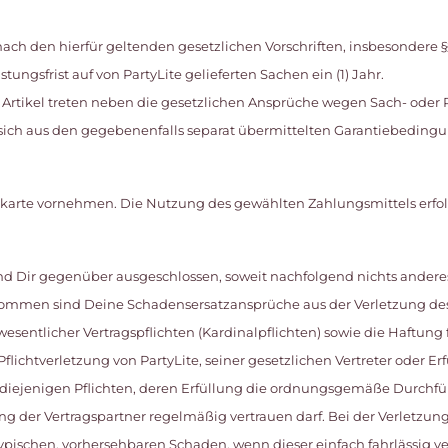
 nach den hierfür geltenden gesetzlichen Vorschriften, insbesondere 
ngsfrist auf von PartyLite gelieferten Sachen ein (1) Jahr.
e Artikel treten neben die gesetzlichen Ansprüche wegen Sach- oder
sich aus den gegebenenfalls separat übermittelten Garantiebeding
tkarte vornehmen. Die Nutzung des gewählten Zahlungsmittels erfolg
nd Dir gegenüber ausgeschlossen, soweit nachfolgend nichts anderes 
ommen sind Deine Schadensersatzansprüche aus der Verletzung des 
sentlicher Vertragspflichten (Kardinalpflichten) sowie die Haftung f
Pflichtverletzung von PartyLite, seiner gesetzlichen Vertreter oder E
n diejenigen Pflichten, deren Erfüllung die ordnungsgemäße Durchfü
 der Vertragspartner regelmäßig vertrauen darf. Bei der Verletzung
typischen, vorhersehbaren Schaden, wenn dieser einfach fahrlässig ve