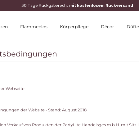
rzen
Flammenlos
Körperpflege
Décor
Düfte
ftsbedingungen
der Webseite
ingungen der Website - Stand: August 2018
n Verkauf von Produkten der PartyLite Handelsges.m.b.H. mit Sitz in