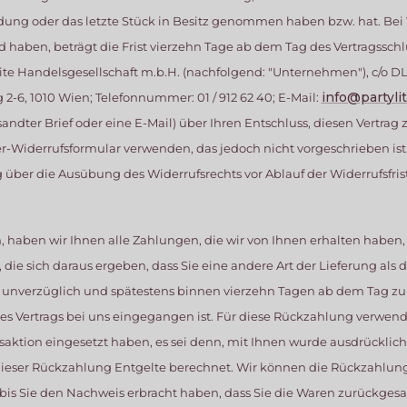
sendung oder das letzte Stück in Besitz genommen haben bzw. hat. Bei 
aben, beträgt die Frist vierzehn Tage ab dem Tag des Vertragsschl
te Handelsgesellschaft m.b.H. (nachfolgend: "Unternehmen"), c/o D
info@partylit
-6, 1010 Wien; Telefonnummer: 01 / 912 62 40; E-Mail:
rsandter Brief oder eine E-Mail) über Ihren Entschluss, diesen Vertrag 
-Widerrufsformular verwenden, das jedoch nicht vorgeschrieben ist.
ung über die Ausübung des Widerrufsrechts vor Ablauf der Widerrufsfri
 haben wir Ihnen alle Zahlungen, die wir von Ihnen erhalten haben, 
die sich daraus ergeben, dass Sie eine andere Art der Lieferung als
 unverzüglich und spätestens binnen vierzehn Tagen ab dem Tag z
ses Vertrags bei uns eingegangen ist. Für diese Rückzahlung verwen
saktion eingesetzt haben, es sei denn, mit Ihnen wurde ausdrücklich
eser Rückzahlung Entgelte berechnet. Wir können die Rückzahlung 
bis Sie den Nachweis erbracht haben, dass Sie die Waren zurückges