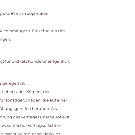
§§ 434 ff BGB. Gegenüber
 Rechtsmängeln. Einzelheiten des
ungen.
t für Dich als Kunde unentgeltlich.
geregelt ist.
Lebens, des Körpers, der
ür sonstige Schäden, die auf einer
rfüllungsgehilfen beruhen. Als
hrung des Vertrages überhaupt erst
 wesentlicher Vertragspflichten
rursacht wurde, es sei denn, es