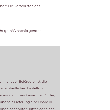
it. Die Vorschriften des
echt gemäß nachfolgender
 nicht der Beförderer ist, die
er einheitlichen Bestellung
r ein von Ihnen benannter Dritter,
 über die Lieferung einer Ware in
hnen benannter Dritter, der nicht