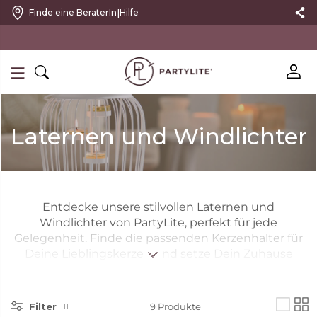
|
Finde eine BeraterIn
Hilfe
10 % RABATT MIT NEWSLETTER
Laternen und Windlichter
Entdecke unsere stilvollen Laternen und
Windlichter von PartyLite, perfekt für jede
Gelegenheit. Finde die passenden Kerzenhalter für
Deine Lieblingskerzen und setze Dein Zuhause
stimmungsvoll in Szene.
Filter
9
Produkte