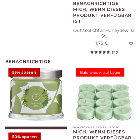
Duftteelichter Honeydew, 12
St.
11,75 €
122
55% sparen
Bald wieder auf Lager
Duftwachsglas Escential
Honeydew
11,23 €
24,95 €
Angebot
22
IN DEN WARENKORB
LEGEN
50% sparen