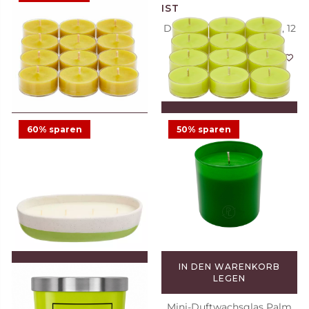
3-Docht-Duftwachsglas
Duftteelichter Green Tea, 12
Farm Fresh Herbs
St.
15,73 €
34,95 €
Angebot
11,75 €
3
21
IN DEN WARENKORB
IN DEN WARENKORB
LEGEN
LEGEN
60% sparen
50% sparen
Duftteelichter Pear Cider, 12
Duftteelichter Elderflower &
St.
Mint, 12 St.
11,75 €
5,88 €
11,75 €
Angebot
16
20
IN DEN WARENKORB
IN DEN WARENKORB
LEGEN
LEGEN
4-Docht-Duftwachsschale
Mini-Duftwachsglas Palm