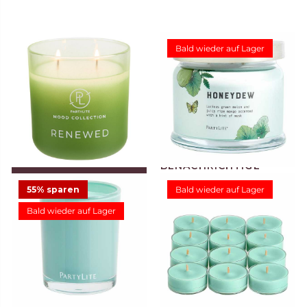
Bald wieder auf Lager
IN DEN WARENKORB
LEGEN
55% sparen
Bald wieder auf Lager
Bald wieder auf Lager
Duftwachsglas Mood
3-Docht-Duftwachsglas
Renewed
Honeydew
28,95 €
34,95 €
3
26