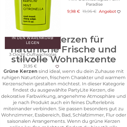
Wild Lemongrass Citronella
Paradise
30,00 €
74,95 €
9,98 €
19,95 €
Angebot
Angebot
Grüne Kerzen für
IN DEN WARENKORB
LEGEN
natürliche Frische und
3-Docht-Duftwachsglas
stilvolle Wohnakzente
Mint Citronella
31,95 €
Grüne Kerzen
sind ideal, wenn du dein Zuhause mit
ruhigen Naturtönen, frischem Charakter und warmem
Kerzenschein gestalten möchtest. In dieser Kategorie
findest du ausgewählte PartyLite Kerzen, die
dekorative Farbwirkung, angenehme Atmosphäre und
je nach Produkt auch ein feines Dufterlebnis
miteinander verbinden. Sie passen besonders gut zu
Wohnzimmer, Essbereich, Bad, Schlafzimmer, Flur oder
saisonalen Arrangements. Wenn du grüne Kerzen