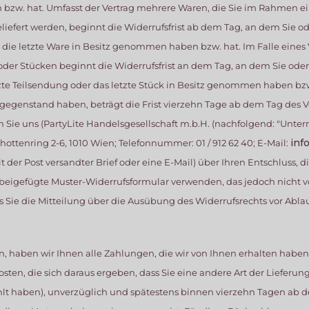
zw. hat. Umfasst der Vertrag mehrere Waren, die Sie im Rahmen ein
eliefert werden, beginnt die Widerrufsfrist ab dem Tag, an dem Sie o
st, die letzte Ware in Besitz genommen haben bzw. hat. Im Falle eines
er Stücken beginnt die Widerrufsfrist an dem Tag, an dem Sie oder 
etzte Teilsendung oder das letzte Stück in Besitz genommen haben bzw.
egenstand haben, beträgt die Frist vierzehn Tage ab dem Tag des Ve
Sie uns (PartyLite Handelsgesellschaft m.b.H. (nachfolgend: "Unter
inf
ttenring 2-6, 1010 Wien; Telefonnummer: 01 / 912 62 40; E-Mail:
t der Post versandter Brief oder eine E-Mail) über Ihren Entschluss, d
 beigefügte Muster-Widerrufsformular verwenden, das jedoch nicht v
ass Sie die Mitteilung über die Ausübung des Widerrufsrechts vor Abla
, haben wir Ihnen alle Zahlungen, die wir von Ihnen erhalten haben,
ten, die sich daraus ergeben, dass Sie eine andere Art der Lieferun
lt haben), unverzüglich und spätestens binnen vierzehn Tagen ab