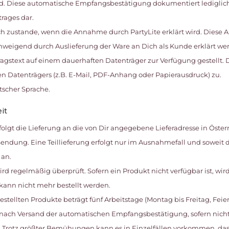
d. Diese automatische Empfangsbestätigung dokumentiert lediglich
rages dar.
lich zustande, wenn die Annahme durch PartyLite erklärt wird. Die
chweigend durch Auslieferung der Ware an Dich als Kunde erklärt werd
tragstext auf einem dauerhaften Datenträger zur Verfügung gestellt.
 Datenträgers (z.B. E-Mail, PDF-Anhang oder Papierausdruck) zu.
utscher Sprache.
it
erfolgt die Lieferung an die von Dir angegebene Lieferadresse in Öster
endung. Eine Teillieferung erfolgt nur im Ausnahmefall und soweit di
 an.
ird regelmäßig überprüft. Sofern ein Produkt nicht verfügbar ist, wi
ann nicht mehr bestellt werden.
bestellten Produkte beträgt fünf Arbeitstage (Montag bis Freitag, Feie
ch Versand der automatischen Empfangsbestätigung, sofern nicht 
 Trotz größter Bemühungen kann es in Einzelfällen vorkommen, dass 