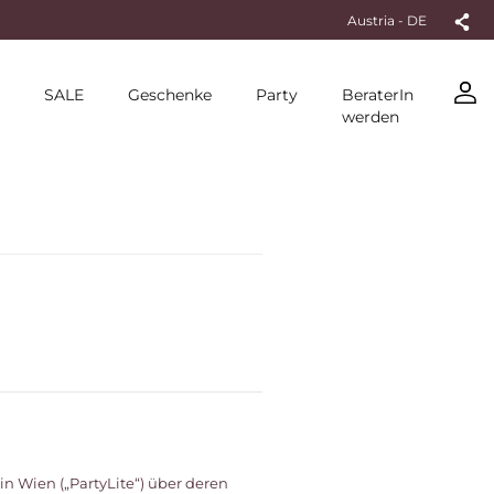
Austria - DE
SALE
Geschenke
Party
BeraterIn
werden
n Wien („PartyLite“) über deren