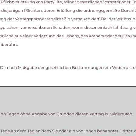
 Pflichtverletzung von PartyLite, seiner gesetzlichen Vertreter oder E
en diejenigen Pflichten, deren Erfüllung die ordnungsgemäße Durchf
g der Vertragspartner regelmäßig vertrauen darf. Bei der Verletzun
stypischen, vorhersehbaren Schaden, wenn dieser einfach fahrlässig v
üche aus einer Verletzung des Lebens, des Körpers oder der Gesundh
nberührt.
eht Dir nach Maßgabe der gesetzlichen Bestimmungen ein Widerrufs
zehn Tagen ohne Angabe von Gründen diesen Vertrag zu widerrufen.
n Tage ab dem Tag an dem Sie oder ein von Ihnen benannter Dritter, de