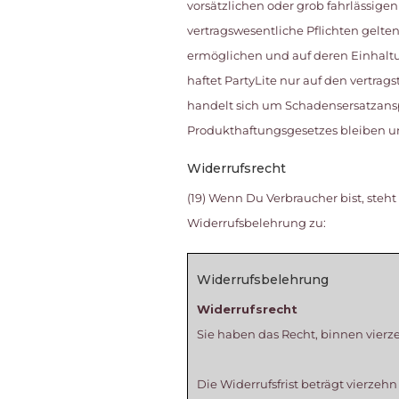
vorsätzlichen oder grob fahrlässigen
vertragswesentliche Pflichten gelt
ermöglichen und auf deren Einhaltun
haftet PartyLite nur auf den vertrag
handelt sich um Schadensersatzanspr
Produkthaftungsgesetzes bleiben u
Widerrufsrecht
(19) Wenn Du Verbraucher bist, st
Widerrufsbelehrung zu:
Widerrufsbelehrung
Widerrufsrecht
Sie haben das Recht, binnen vier
Die Widerrufsfrist beträgt vierzeh