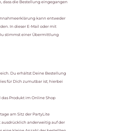
, dass die Bestellung eingegangen
se Annahmeerklärung kann entweder
en. In dieser E-Mail oder mit
 Du stimmst einer Übermittlung
reich. Du erhältst Deine Bestellung
es für Dich zumutbar ist; hierbei
rd das Produkt im Online Shop
rtage am Sitz der PartyLite
ausdrücklich anderweitig auf der
eine kleine Anzahl der bestellten