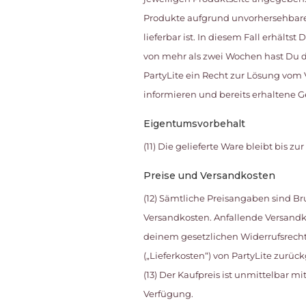
Produkte aufgrund unvorhersehbarer 
lieferbar ist. In diesem Fall erhält
von mehr als zwei Wochen hast Du da
PartyLite ein Recht zur Lösung vom V
informieren und bereits erhaltene G
Eigentumsvorbehalt
(11) Die gelieferte Ware bleibt bis 
Preise und Versandkosten
(12) Sämtliche Preisangaben sind Br
Versandkosten. Anfallende Versandk
deinem gesetzlichen Widerrufsrecht
(„Lieferkosten“) von PartyLite zurüc
(13) Der Kaufpreis ist unmittelbar 
Verfügung.