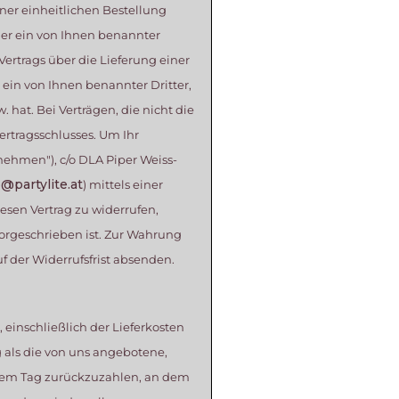
er einheitlichen Bestellung
der ein von Ihnen benannter
 Vertrags über die Lieferung einer
ein von Ihnen benannter Dritter,
 hat. Bei Verträgen, die nicht die
rtragsschlusses. Um Ihr
nehmen"), c/o DLA Piper Weiss-
o@partylite.at
) mittels einer
iesen Vertrag zu widerrufen,
orgeschrieben ist. Zur Wahrung
uf der Widerrufsfrist absenden.
 einschließlich der Lieferkosten
g als die von uns angebotene,
 dem Tag zurückzuzahlen, an dem