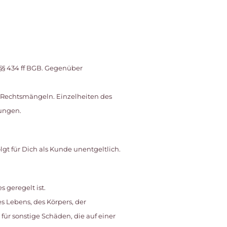
 §§ 434 ff BGB. Gegenüber
r Rechtsmängeln. Einzelheiten des
ungen.
gt für Dich als Kunde unentgeltlich.
 geregelt ist.
 Lebens, des Körpers, der
für sonstige Schäden, die auf einer