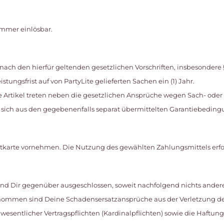
mmer einlösbar.
l nach den hierfür geltenden gesetzlichen Vorschriften, insbesondere
ungsfrist auf von PartyLite gelieferten Sachen ein (1) Jahr.
te Artikel treten neben die gesetzlichen Ansprüche wegen Sach- ode
sich aus den gegebenenfalls separat übermittelten Garantiebeding
itkarte vornehmen. Die Nutzung des gewählten Zahlungsmittels erfol
ind Dir gegenüber ausgeschlossen, soweit nachfolgend nichts anderes
nommen sind Deine Schadensersatzansprüche aus der Verletzung des
esentlicher Vertragspflichten (Kardinalpflichten) sowie die Haftung 