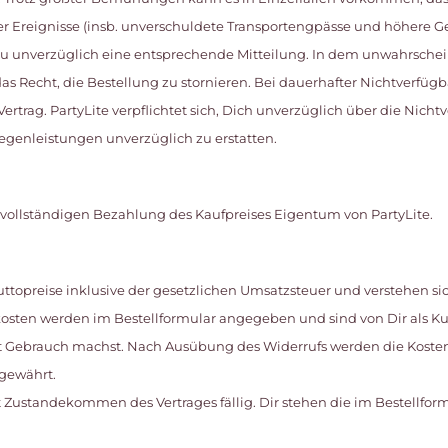
Ereignisse (insb. unverschuldete Transportengpässe und höhere Gewa
st Du unverzüglich eine entsprechende Mitteilung. In dem unwahrschei
s Recht, die Bestellung zu stornieren. Bei dauerhafter Nichtverfügb
ertrag. PartyLite verpflichtet sich, Dich unverzüglich über die Nicht
egenleistungen unverzüglich zu erstatten.
zur vollständigen Bezahlung des Kaufpreises Eigentum von PartyLite.
uttopreise inklusive der gesetzlichen Umsatzsteuer und verstehen si
osten werden im Bestellformular angegeben und sind von Dir als Ku
 Gebrauch machst. Nach Ausübung des Widerrufs werden die Kosten 
kgewährt.
mit Zustandekommen des Vertrages fällig. Dir stehen die im Bestellfo