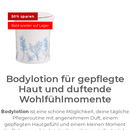
50% sparen
Bald wieder auf Lager
Massagekerze Sea Salt &
Sage
18,48 €
36,95 €
Angebot
Bodylotion für gepflegte
Haut und duftende
Wohlfühlmomente
Bodylotion
ist eine schöne Möglichkeit, deine tägliche
Pflegeroutine mit angenehmem Duft, einem
gepflegten Hautgefühl und einem kleinen Moment