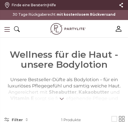
|
Finde eine BeraterIn
Hilfe
mit kostenlosem Rückversand
Wellness für die Haut -
unsere Bodylotion
Unsere Bestseller-Düfte als Bodylotion – für ein
luxuriöses Pflegegefühl und samtig weiche Haut.
Angereichert mit
Sheabutter
,
Kakaobutter
und
Vitamin E
sorgt sie für tiefgehende Pflege und
langanhaltende Feuchtigkeit.
Parabenfrei und
tierversuchsfrei
, ideal für den
Filter
täglichen Gebrauch.
1
Produkte