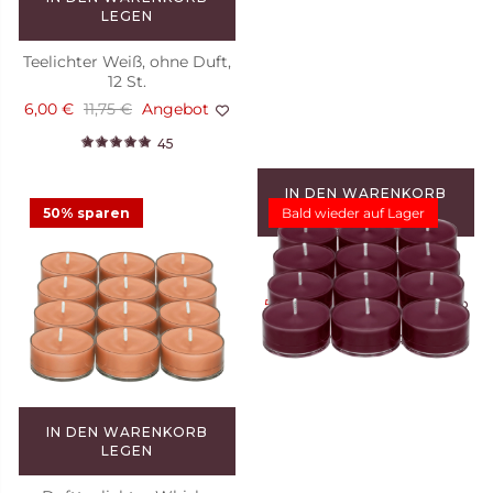
LEGEN
Teelichter Weiß, ohne Duft,
12 St.
6,00 €
11,75 €
Angebot
45
IN DEN WARENKORB
LEGEN
50% sparen
Bald wieder auf Lager
Duftteelichter Tamboti
Woods, 12 St.
5,88 €
11,75 €
Angebot
44
IN DEN WARENKORB
LEGEN