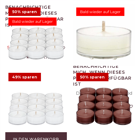
50% sparen
Bald wieder auf Lager
Bald wieder auf Lager
Duftteelichter Iced
Snowberries™, 12 St.
5,88 €
11,75 €
Angebot
170
49% sparen
50% sparen
Duftteelichter Sun-Kissed
Linen, 12 St.
11,75 €
44
IN DEN WARENKORB