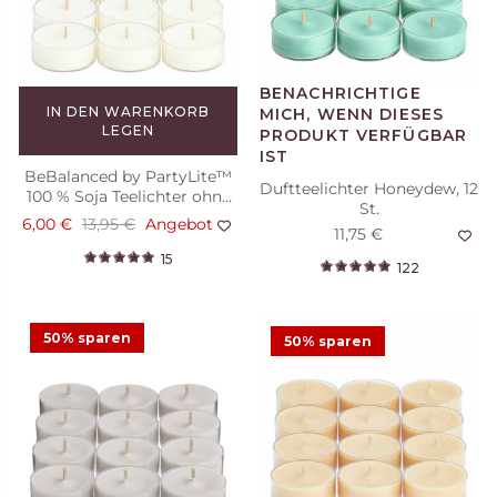
43
IN DEN WARENKORB
LEGEN
BeBalanced by PartyLite™
Duftteelichter Honeydew, 12
100 % Soja Teelichter ohne
St.
Duft, 12 St.
6,00 €
13,95 €
Angebot
11,75 €
15
122
50% sparen
IN DEN WARENKORB
50% sparen
LEGEN
Duftteelichter Honey &
Amber, 12 St.
5,88 €
11,75 €
Angebot
8