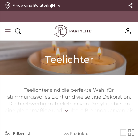
|
Finde eine BeraterIn
Hilfe
10 % RABATT MIT NEWSLETTER
Teelichter
Teelichter sind die perfekte Wahl für
stimmungsvolles Licht und vielseitige Dekoration.
Die hochwertigen Teelichter von PartyLite bieten
eine gleichmäßige und saubere Brenndauer von bis
zu 6 Stunden und schaffen eine warme Atmosphäre
– mit Duft oder ohne.Große Teelichter, auch als Maxi
Teelichter bekannt, sorgen für intensives Licht und
Filter
33
Produkte
eine lange Brenndauer. Bei PartyLite findest du die