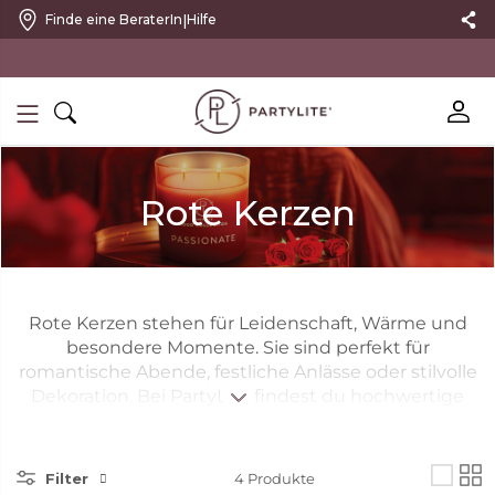
|
Finde eine BeraterIn
Hilfe
10 % RABATT MIT NEWSLETTER
Rote Kerzen
Rote Kerzen stehen für Leidenschaft, Wärme und
besondere Momente. Sie sind perfekt für
romantische Abende, festliche Anlässe oder stilvolle
Dekoration. Bei PartyLite findest du hochwertige
rote Kerzen und rote Duftkerzen in ausgewählten
Duftrichtungen, die für eine intensive und
stimmungsvolle Atmosphäre sorgen.
Filter
4
Produkte
Ob eine einzelne rote Kerze als eleganter Blickfang