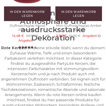
Rote Kerzen für warme
IN DEN WARENKORB
IN DEN WARENKORB
LEGEN
LEGEN
Atmosphäre und
Duftwachsglas Mood
Mini-Duftwachsglas Amber
ausdrucksstarke
Passionate
Sands
Dekoration
14,48 €
28,95 €
9,98 €
19,95 €
Angebot
Angebot
Rote Kerzen
sind eine stilvolle Wahl, wenn du deinem
6
Zuhause Wärme, Tiefe und einen besonderen
Farbakzent verleihen möchtest. In dieser Kategorie
findest du ausgewählte PartyLite Kerzen, die
intensiven Farbcharakter mit stimmungsvollem
Kerzenschein und je nach Produkt auch mit
angenehmen Duftnoten verbinden. Sie eignen sich für
Wohnzimmer, Essbereich, Schlafzimmer, festliche
Tischdekorationen, romantische Abende und saisonale
Arrangements. Wenn du rote Kerzen online kaufen
möchtest, findest du hier passende Produkte für
ausdrucksstarke Wohnideen, besondere Anlässe und