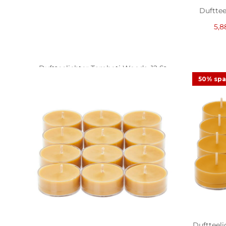
Dufttee
5,8
Duftteelichter Tamboti Woods, 12 St.
50% sp
5,88 €
11,75 €
Angebot
44
Bewertungen
Duftteeli