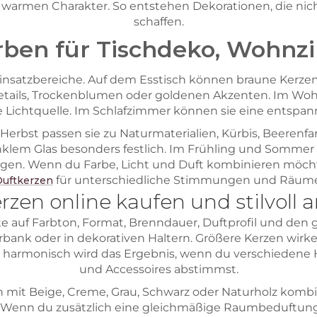
 warmen Charakter. So entstehen Dekorationen, die nic
schaffen.
ben für Tischdeko, Wohnz
 Einsatzbereiche. Auf dem Esstisch können braune Kerzen
details, Trockenblumen oder goldenen Akzenten. Im Wo
te Lichtquelle. Im Schlafzimmer können sie eine entsp
m Herbst passen sie zu Naturmaterialien, Kürbis, Beere
lem Glas besonders festlich. Im Frühling und Sommer
eugen. Wenn du Farbe, Licht und Duft kombinieren möcht
für unterschiedliche Stimmungen und Räume
uftkerzen
zen online kaufen und stilvoll 
auf Farbton, Format, Brenndauer, Duftprofil und den ge
bank oder in dekorativen Haltern. Größere Kerzen wirken
harmonisch wird das Ergebnis, wenn du verschiedene H
und Accessoires abstimmst.
 mit Beige, Creme, Grau, Schwarz oder Naturholz kombini
. Wenn du zusätzlich eine gleichmäßige Raumbeduftun