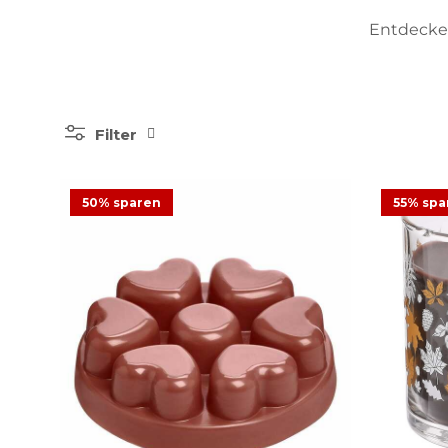
Entdecke
Filter
50% sparen
55% spa