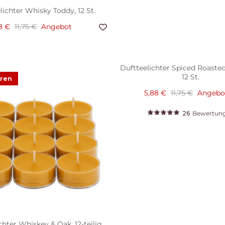
lichter Whisky Toddy, 12 St.
8 €
11,75 €
Angebot
Duftteelichter Spiced Roaste
12 St.
aren
5,88 €
11,75 €
Angebo
26
Bewertun
chter Whiskey & Oak, 12-teilig