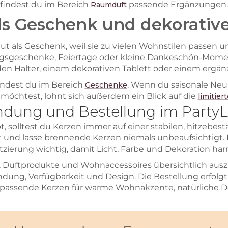
findest du im Bereich
passende Ergänzungen.
Raumduft
als Geschenk und dekorativ
 als Geschenk, weil sie zu vielen Wohnstilen passen und 
ugsgeschenke, Feiertage oder kleine Dankeschön-Mome
en Halter, einem dekorativen Tablett oder einem ergä
findest du im Bereich
. Wenn du saisonale Neu
Geschenke
öchtest, lohnt sich außerdem ein Blick auf die
limitier
dung und Bestellung im PartyL
t, solltest du Kerzen immer auf einer stabilen, hitzebe
und lasse brennende Kerzen niemals unbeaufsichtigt.
atzierung wichtig, damit Licht, Farbe und Dekoration ha
en, Duftprodukte und Wohnaccessoires übersichtlich aus
dung, Verfügbarkeit und Design. Die Bestellung erfolg
u passende Kerzen für warme Wohnakzente, natürliche