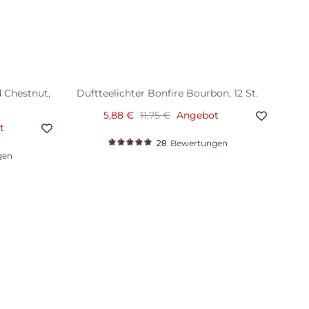
d Chestnut,
Duftteelichter Bonfire Bourbon, 12 St.
5,88 €
11,75 €
Angebot
t
28
Bewertungen
gen