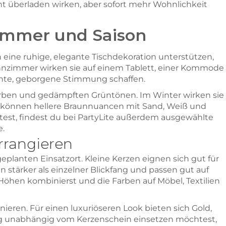
ht überladen wirken, aber sofort mehr Wohnlichkeit
immer und Saison
 eine ruhige, elegante Tischdekoration unterstützen,
hnzimmer wirken sie auf einem Tablett, einer Kommode
annte, geborgene Stimmung schaffen.
nfarben und gedämpften Grüntönen. Im Winter wirken sie
 können hellere Braunnuancen mit Sand, Weiß und
est, findest du bei PartyLite außerdem ausgewählte
.
arrangieren
planten Einsatzort. Kleine Kerzen eignen sich gut für
 stärker als einzelner Blickfang und passen gut auf
öhen kombinierst und die Farben auf Möbel, Textilien
eren. Für einen luxuriöseren Look bieten sich Gold,
g unabhängig vom Kerzenschein einsetzen möchtest,