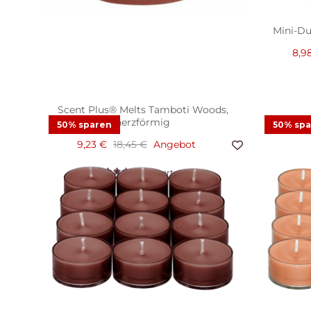
Mini-Du
8,9
Scent Plus® Melts Tamboti Woods,
herzförmig
50% sparen
50% sp
9,23 €
18,45 €
Angebot
2
Bewertungen