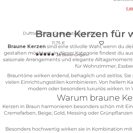
5,8
Braune Kerzen für
Duftteelichter Cedar Patchouli, 12 St.
11,75 €
Braune Kerzen
sind eine stilvolle Wahl, wenn du 
gestalten möchtest. In dieser Kategorie findest du au
36
Bewertungen
saisonale Arrangements und elegante Alltagsmomente 
für Wohnzimmer, Essbere
Brauntöne wirken erdend, behaglich und zeitlos. Sie 
vielen Einrichtungsstilen kombinieren. Von hellem 
modern oder besonders luxuriös wirken. In 
Warum braune Ker
Kerzen in Braun harmonieren besonders schön mit Einri
Cremefarben, Beige, Gold, Messing oder Grünpflanzen
Besonders hochwertig wirken sie in Kombination mi