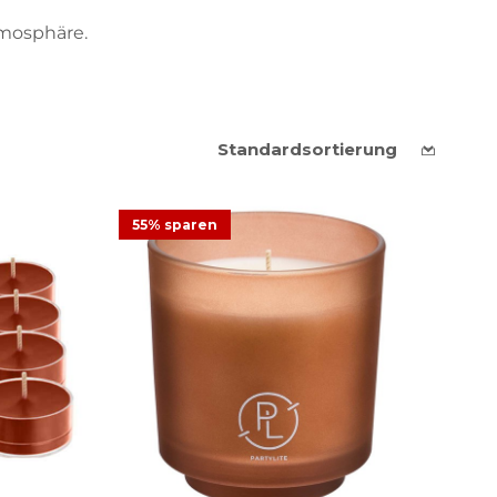
mosphäre.
55% sparen