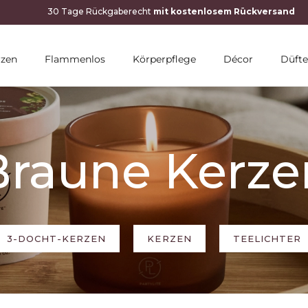
10 % RABATT MIT NEWSLETTER
rzen
Flammenlos
Körperpflege
Décor
Düfte
Braune Kerze
3-DOCHT-KERZEN
KERZEN
TEELICHTER