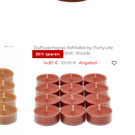
 12 St.
Duftwachsglas Refillable by PartyLite
Tamboti Woods
50% sparen
14,83 €
32,95 €
Angebot