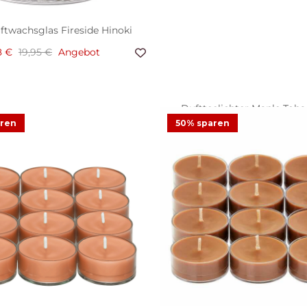
ftwachsglas Fireside Hinoki
8 €
19,95 €
Angebot
Duftteelichter Maple Tobac,
aren
50% sparen
11,75 €