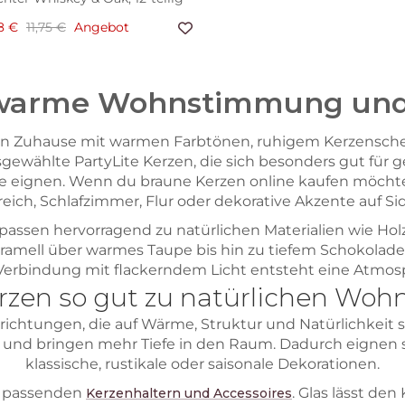
8 €
11,75 €
Angebot
 warme Wohnstimmung und 
dein Zuhause mit warmen Farbtönen, ruhigem Kerzensch
sgewählte PartyLite Kerzen, die sich besonders gut für
eignen. Wenn du braune Kerzen online kaufen möchtest,
ich, Schlafzimmer, Flur oder dekorative Akzente auf S
passen hervorragend zu natürlichen Materialien wie Holz,
Karamell über warmes Taupe bis hin zu tiefem Schokola
Verbindung mit flackerndem Licht entsteht eine Atmosp
zen so gut zu natürlichen Woh
chtungen, die auf Wärme, Struktur und Natürlichkeit set
 und bringen mehr Tiefe in den Raum. Dadurch eignen si
klassische, rustikale oder saisonale Dekorationen.
t passenden
. Glas lässt de
Kerzenhaltern und Accessoires