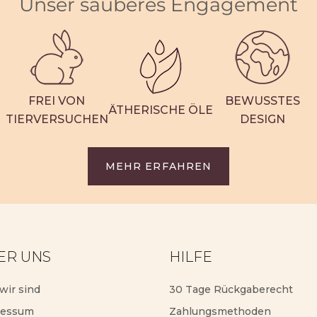
Unser sauberes Engagement
FREI VON
BEWUSSTES
ÄTHERISCHE ÖLE
TIERVERSUCHEN
DESIGN
MEHR ERFAHREN
ER UNS
HILFE
wir sind
30 Tage Rückgaberecht
ressum
Zahlungsmethoden