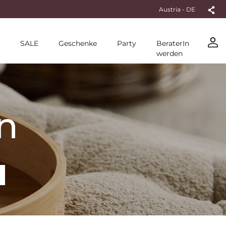
Austria - DE
SALE
Geschenke
Party
BeraterIn
werden
n