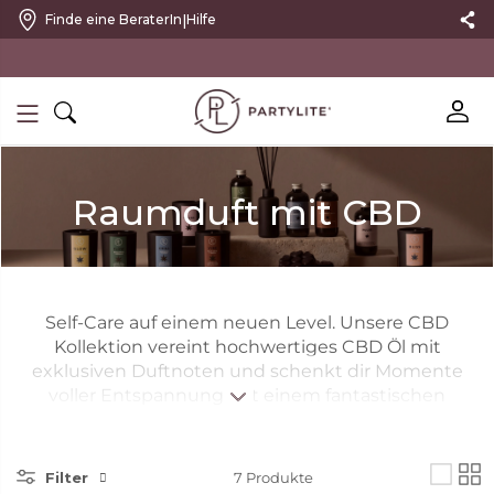
|
Finde eine BeraterIn
Hilfe
10 % RABATT MIT NEWSLETTER
Raumduft mit CBD
Self-Care auf einem neuen Level. Unsere CBD
Kollektion vereint hochwertiges CBD Öl mit
exklusiven Duftnoten und schenkt dir Momente
voller Entspannung mit einem fantastischen
Raumduft – ganz ohne berauschende Wirkung!
Filter
7
Produkte