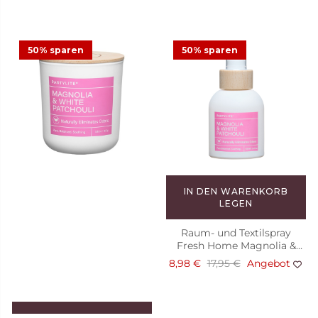
50% sparen
50% sparen
IN DEN WARENKORB
LEGEN
Raum- und Textilspray
Fresh Home Magnolia &
White Patchouli
8,98 €
17,95 €
Angebot
IN DEN WARENKORB