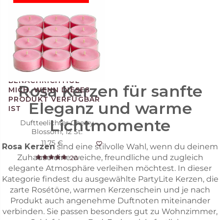
Duftkerze Raspberry
Madeleine
29,95 €
Rosa Kerzen für sanfte
Eleganz und warme
Lichtmomente
Duftteelichter Cherry
Blossom, 12 St.
11,75 €
Rosa Kerzen
sind eine stilvolle Wahl, wenn du deinem
Zuhause eine weiche, freundliche und zugleich
20
elegante Atmosphäre verleihen möchtest. In dieser
Kategorie findest du ausgewählte PartyLite Kerzen, die
zarte Rosétöne, warmen Kerzenschein und je nach
Produkt auch angenehme Duftnoten miteinander
verbinden. Sie passen besonders gut zu Wohnzimmer,