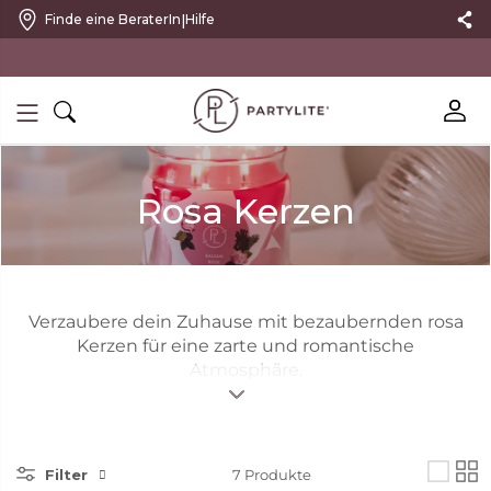
|
Finde eine BeraterIn
Hilfe
10 % RABATT MIT NEWSLETTER
Rosa Kerzen
Verzaubere dein Zuhause mit bezaubernden rosa
Kerzen für eine zarte und romantische
Atmosphäre.
Filter
7
Produkte