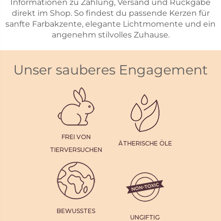
Informationen zu Zahlung, Versand und Rückgabe
direkt im Shop. So findest du passende Kerzen für
sanfte Farbakzente, elegante Lichtmomente und ein
angenehm stilvolles Zuhause.
Unser sauberes Engagement
FREI VON
ÄTHERISCHE ÖLE
TIERVERSUCHEN
BEWUSSTES
UNGIFTIG