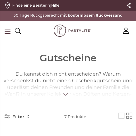
|
Finde eine BeraterIn
Hilfe
30 Tage Rückgaberecht
mit kostenlosem Rückversand
Gutscheine
Du kannst dich nicht entscheiden? Warum
verschenkst du nicht einen Geschenkgutschein und
überlässt deinen Freunden und deiner Familie die
Wahl? In unserer Kollektion von Düften und Kerzen-
Décor finden sie bestimmt etwas, das ihnen gefällt.
Die ideale Lösung für alle Gelegenheiten, um Duft
und Licht zu verbreiten.
Filter
7
Produkte