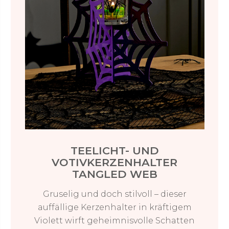
TEELICHT- UND
VOTIVKERZENHALTER
TANGLED WEB
Gruselig und doch stilvoll – dieser
auffällige Kerzenhalter in kräftigem
Violett wirft geheimnisvolle Schatten