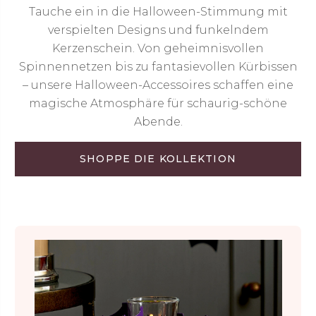
Tauche ein in die Halloween-Stimmung mit
verspielten Designs und funkelndem
Kerzenschein. Von geheimnisvollen
Spinnennetzen bis zu fantasievollen Kürbissen
– unsere Halloween-Accessoires schaffen eine
magische Atmosphäre für schaurig-schöne
Abende.
SHOPPE DIE KOLLEKTION