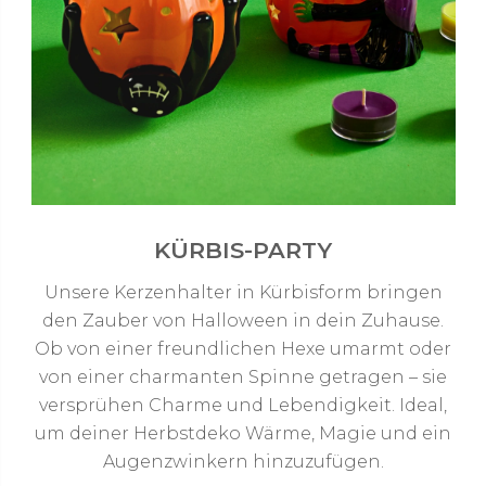
KÜRBIS-PARTY
Unsere Kerzenhalter in Kürbisform bringen
den Zauber von Halloween in dein Zuhause.
Ob von einer freundlichen Hexe umarmt oder
von einer charmanten Spinne getragen – sie
versprühen Charme und Lebendigkeit. Ideal,
um deiner Herbstdeko Wärme, Magie und ein
Augenzwinkern hinzuzufügen.