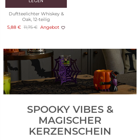
LEGEN
Duftteelichter Whiskey &
Oak, 12-teilig
5,88 €
11,75 €
Angebot
SPOOKY VIBES &
MAGISCHER
KERZENSCHEIN