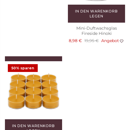
IN DEN WARENKORB
LEGEN
Mini-Duftwachsglas
Fireside Hinoki
8,98 €
19,95 €
Angebot
IN DEN WARENKORB
LEGEN
50% sparen
Duftteelichter Maple Tobac,
12 St.
11,75 €
IN DEN WARENKORB